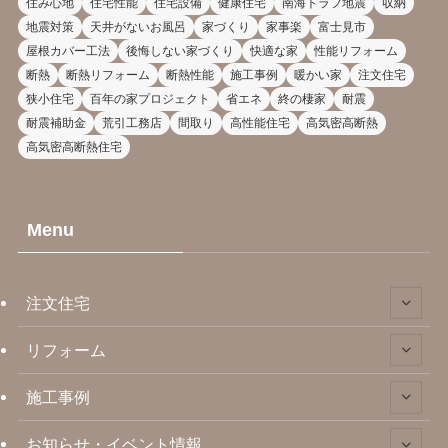
住み心地
住宅性能
住宅設備
健康住宅
南海トラフ地震
収納
地震対策
天井がないお風呂
家づくり
家事楽
富士見市
屋根カバー工法
後悔しない家づくり
快適な家
性能リフォーム
断熱
断熱リフォーム
断熱性能
施工事例
暖かい家
注文住宅
狭小住宅
百年の家プロジェクト
省エネ
終の棲家
耐震
耐震補助金
荒引工務店
間取り
高性能住宅
高気密高断熱
高気密高断熱住宅
Menu
注文住宅
リフォーム
施工事例
お知らせ・イベント情報