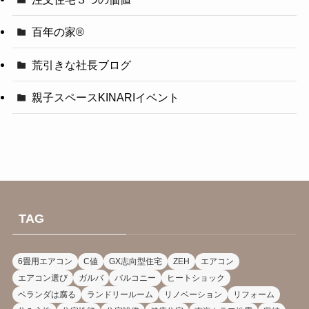
百年の家®️
荒引きな社長ブログ
親子スペースKINARIイベント
TAG
6畳用エアコン
C値
GX志向型住宅
ZEH
エアコン
エアコン選び
ガルバ
バルコニー
ヒートショック
ベランダは腐る
ランドリールーム
リノベーション
リフォーム