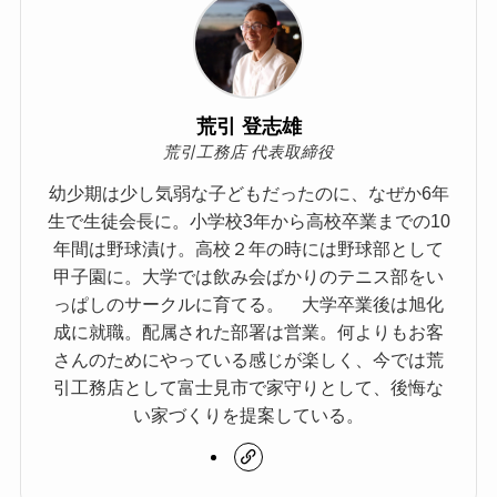
荒引 登志雄
荒引工務店 代表取締役
幼少期は少し気弱な子どもだったのに、なぜか6年
生で生徒会長に。小学校3年から高校卒業までの10
年間は野球漬け。高校２年の時には野球部として
甲子園に。大学では飲み会ばかりのテニス部をい
っぱしのサークルに育てる。 大学卒業後は旭化
成に就職。配属された部署は営業。何よりもお客
さんのためにやっている感じが楽しく、今では荒
引工務店として富士見市で家守りとして、後悔な
い家づくりを提案している。