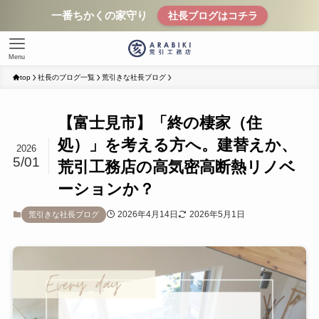
一番ちかくの家守り
社長ブログはコチラ
Menu
top
社長のブログ一覧
荒引きな社長ブログ
【富士見市】「終の棲家（住
処）」を考える方へ。建替えか、
2026
5/01
荒引工務店の高気密高断熱リノベ
ーションか？
2026年4月14日
2026年5月1日
荒引きな社長ブログ