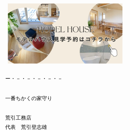
ー・－・－・－・－・－
一番ちかくの家守り
荒引工務店
代表 荒引登志雄