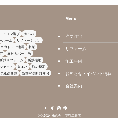
Menu
エアコン選び
ガルバ
注文住宅
ールーム
リノベーション
南海トラフ地震
収納
リフォーム
市
屋根カバー工法
断熱リフォーム
断熱性能
施工事例
ジェクト
省エネ
終の棲家
お知らせ・イベント情報
高気密高断熱
高気密高断熱住宅
会社案内
©
© 2024 株式会社 荒引工務店