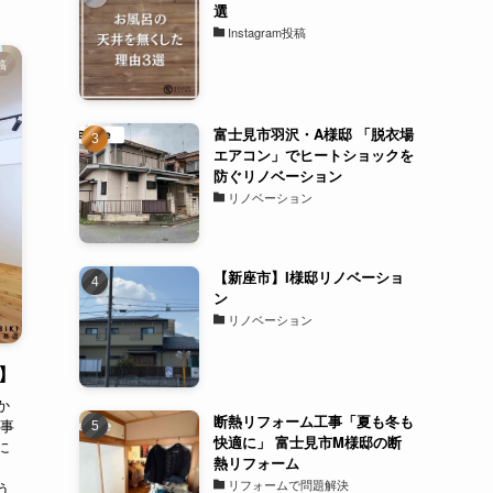
選
Instagram投稿
投稿
富士見市羽沢・A様邸 「脱衣場
エアコン」でヒートショックを
防ぐリノベーション
リノベーション
【新座市】I様邸リノベーショ
ン
リノベーション
】
か
断熱リフォーム工事「夏も冬も
家事
快適に」 富士見市M様邸の断
に
熱リフォーム
め
リフォームで問題解決
う