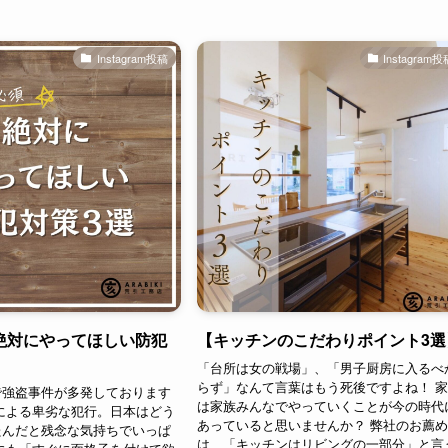
Instagram投稿
Instagram
絶対にやってほしい防犯
【キッチンのこだわりポイント3選
「台所は女の戦場」、「男子厨房に入るべ
らず」なんて言葉はもう死後ですよね！ 
で強盗事件が多発しております
は家族みんなでやっていくことが今の時代
による卑劣な犯行。日本はどう
あっていると思いませんか？ 弊社のお薦
たんだと残念な気持ちでいっぱ
は、「キッチンはリビングの一部分」と言