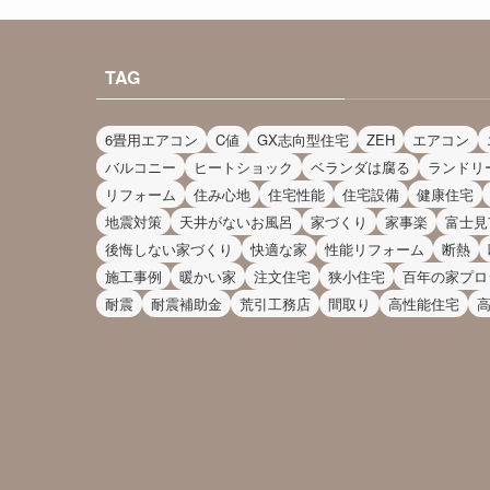
TAG
6畳用エアコン
C値
GX志向型住宅
ZEH
エアコン
バルコニー
ヒートショック
ベランダは腐る
ランドリ
リフォーム
住み心地
住宅性能
住宅設備
健康住宅
地震対策
天井がないお風呂
家づくり
家事楽
富士見
後悔しない家づくり
快適な家
性能リフォーム
断熱
施工事例
暖かい家
注文住宅
狭小住宅
百年の家プロ
耐震
耐震補助金
荒引工務店
間取り
高性能住宅