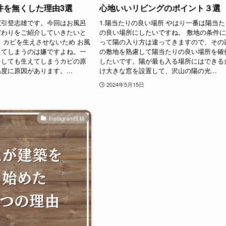
井を無くした理由3選
心地いいリビングのポイント３選
荒引登志雄です。今回はお風呂
1.陽当たりの良い場所 やはり一番は陽当た
だわりをご紹介していきたいと
の良い場所にしたいですね。 敷地の条件
．カビを生えさせないため お風
って陽の入り方は違ってきますので、その
えてしまうのは嫌ですよね。一
の敷地を熟慮して陽当たりの良い場所を確
をしても生えてしまうカビの原
したいです。陽が最も入る場所にはできる
度に原因があります。...
け大きな窓を設置して、沢山の陽の光...
2024年5月15日
Instagram投稿