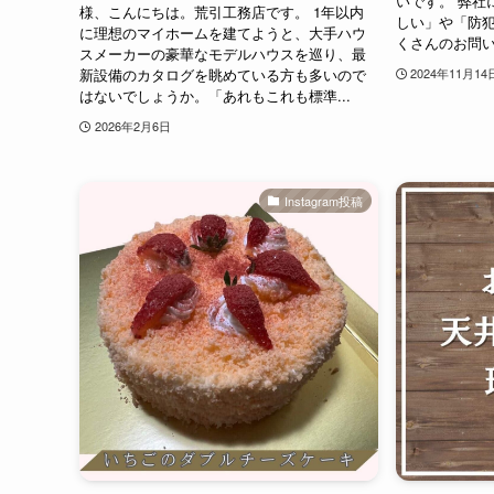
いです。 弊社
様、こんにちは。荒引工務店です。 1年以内
しい」や「防
に理想のマイホームを建てようと、大手ハウ
くさんのお問い
スメーカーの豪華なモデルハウスを巡り、最
新設備のカタログを眺めている方も多いので
2024年11月14
はないでしょうか。「あれもこれも標準...
2026年2月6日
Instagram投稿