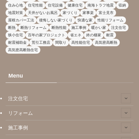
住み心地
住宅性能
住宅設備
健康住宅
南海トラフ地震
収納
地震対策
天井がないお風呂
家づくり
家事楽
富士見市
屋根カバー工法
後悔しない家づくり
快適な家
性能リフォーム
断熱
断熱リフォーム
断熱性能
施工事例
暖かい家
注文住宅
狭小住宅
百年の家プロジェクト
省エネ
終の棲家
耐震
耐震補助金
荒引工務店
間取り
高性能住宅
高気密高断熱
高気密高断熱住宅
Menu
注文住宅
リフォーム
施工事例