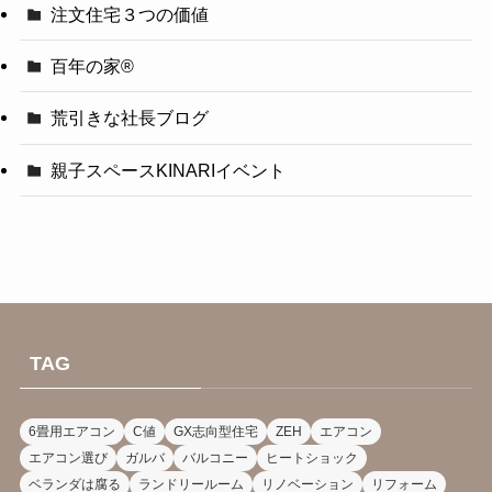
注文住宅３つの価値
百年の家®️
荒引きな社長ブログ
親子スペースKINARIイベント
TAG
6畳用エアコン
C値
GX志向型住宅
ZEH
エアコン
エアコン選び
ガルバ
バルコニー
ヒートショック
ベランダは腐る
ランドリールーム
リノベーション
リフォーム