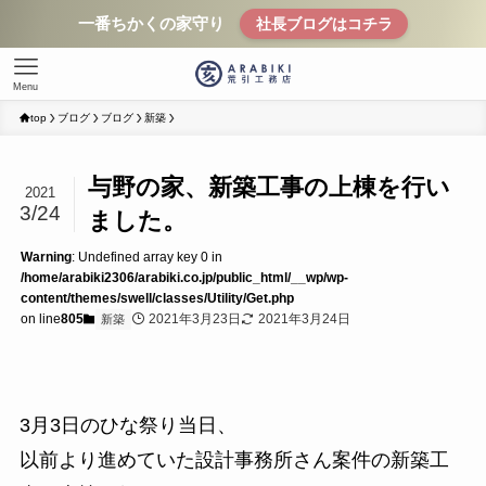
一番ちかくの家守り
社長ブログはコチラ
Menu
top
ブログ
ブログ
新築
与野の家、新築工事の上棟を行い
2021
3/24
ました。
Warning
: Undefined array key 0 in
/home/arabiki2306/arabiki.co.jp/public_html/__wp/wp-
content/themes/swell/classes/Utility/Get.php
on line
805
2021年3月23日
2021年3月24日
新築
3月3日のひな祭り当日、
以前より進めていた設計事務所さん案件の新築工