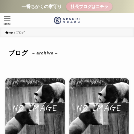
一番ちかくの家守り
社長ブログはコチラ
Menu
top
ブログ
ブログ
– archive –