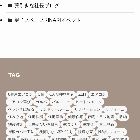
荒引きな社長ブログ
親子スペースKINARIイベント
TAG
6畳用エアコン
C値
GX志向型住宅
ZEH
エアコン
エアコン選び
ガルバ
バルコニー
ヒートショック
ベランダは腐る
ランドリールーム
リノベーション
リフォーム
住み心地
住宅性能
住宅設備
健康住宅
南海トラフ地震
収納
地震対策
天井がないお風呂
家づくり
家事楽
富士見市
屋根カバー工法
後悔しない家づくり
快適な家
性能リフォーム
断熱
断熱リフォーム
断熱性能
施工事例
暖かい家
注文住宅