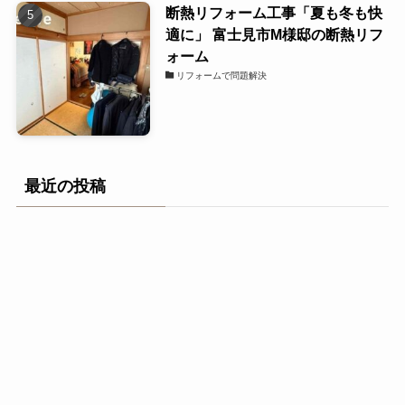
断熱リフォーム工事「夏も冬も快
適に」 富士見市M様邸の断熱リフ
ォーム
リフォームで問題解決
最近の投稿
2026年からの新常識！「GX志向型補助金」に惑わされ
ない、家族の健康を守る本当の高性能住宅とは？
【富士見市】「終の棲家（住処）」を考える方へ。建
替えか、荒引工務店の高気密高断熱リノベーション
か？
【新座市】I様邸リノベーション