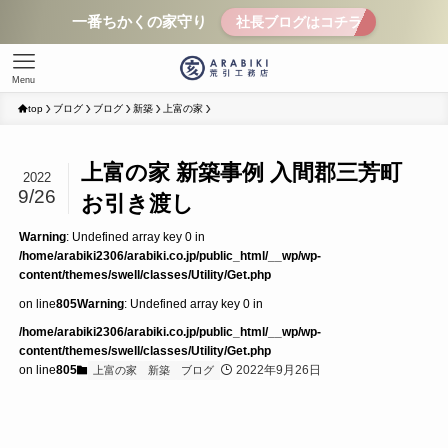
一番ちかくの家守り
社長ブログはコチラ
Menu
top
ブログ
ブログ
新築
上富の家
上富の家 新築事例 入間郡三芳町
2022
9/26
お引き渡し
Warning
: Undefined array key 0 in
/home/arabiki2306/arabiki.co.jp/public_html/__wp/wp-
content/themes/swell/classes/Utility/Get.php
on line
805
Warning
: Undefined array key 0 in
/home/arabiki2306/arabiki.co.jp/public_html/__wp/wp-
content/themes/swell/classes/Utility/Get.php
on line
805
2022年9月26日
上富の家
新築
ブログ