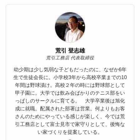
荒引 登志雄
荒引工務店 代表取締役
幼少期は少し気弱な子どもだったのに、なぜか6年
生で生徒会長に。小学校3年から高校卒業までの10
年間は野球漬け。高校２年の時には野球部として
甲子園に。大学では飲み会ばかりのテニス部をい
っぱしのサークルに育てる。 大学卒業後は旭化
成に就職。配属された部署は営業。何よりもお客
さんのためにやっている感じが楽しく、今では荒
引工務店として富士見市で家守りとして、後悔な
い家づくりを提案している。