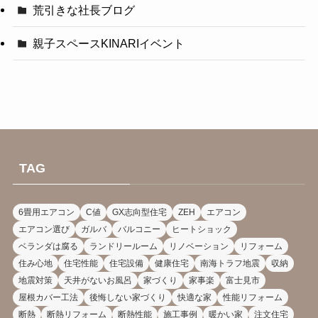
荒引きな社長ブログ
親子スペースKINARIイベント
TAG
6畳用エアコン
C値
GX志向型住宅
ZEH
エアコン
エアコン選び
ガルバ
バルコニー
ヒートショック
ベランダは腐る
ランドリールーム
リノベーション
リフォーム
住み心地
住宅性能
住宅設備
健康住宅
南海トラフ地震
収納
地震対策
天井がないお風呂
家づくり
家事楽
富士見市
屋根カバー工法
後悔しない家づくり
快適な家
性能リフォーム
断熱
断熱リフォーム
断熱性能
施工事例
暖かい家
注文住宅