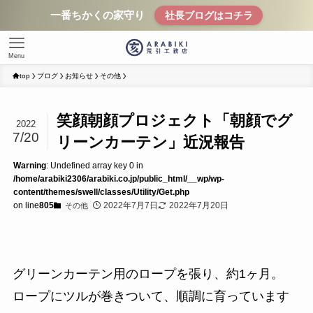
一番ちかくの家守り
社長ブログはコチラ
Menu
top
ブログ
お知らせ
その他
笑顔朝顔プロジェクト「朝顔でグ
2022
7/20
リーンカーテン」近況報告
Warning
: Undefined array key 0 in
/home/arabiki2306/arabiki.co.jp/public_html/__wp/wp-
content/themes/swell/classes/Utility/Get.php
on line
805
2022年7月7日
2022年7月20日
その他
グリーンカーテン用のロープを張り、約1ヶ月。
ロープにツルが巻きついて、順調に育っています