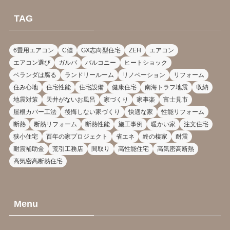
TAG
6畳用エアコン
C値
GX志向型住宅
ZEH
エアコン
エアコン選び
ガルバ
バルコニー
ヒートショック
ベランダは腐る
ランドリールーム
リノベーション
リフォーム
住み心地
住宅性能
住宅設備
健康住宅
南海トラフ地震
収納
地震対策
天井がないお風呂
家づくり
家事楽
富士見市
屋根カバー工法
後悔しない家づくり
快適な家
性能リフォーム
断熱
断熱リフォーム
断熱性能
施工事例
暖かい家
注文住宅
狭小住宅
百年の家プロジェクト
省エネ
終の棲家
耐震
耐震補助金
荒引工務店
間取り
高性能住宅
高気密高断熱
高気密高断熱住宅
Menu