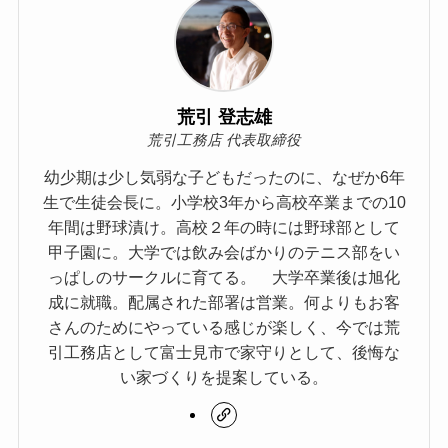
荒引 登志雄
荒引工務店 代表取締役
幼少期は少し気弱な子どもだったのに、なぜか6年
生で生徒会長に。小学校3年から高校卒業までの10
年間は野球漬け。高校２年の時には野球部として
甲子園に。大学では飲み会ばかりのテニス部をい
っぱしのサークルに育てる。 大学卒業後は旭化
成に就職。配属された部署は営業。何よりもお客
さんのためにやっている感じが楽しく、今では荒
引工務店として富士見市で家守りとして、後悔な
い家づくりを提案している。