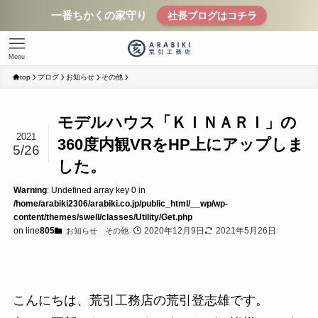
一番ちかくの家守り
社長ブログはコチラ
Menu
top
ブログ
お知らせ
その他
モデルハウス「ＫＩＮＡＲＩ」の
2021
360度内観VRをHP上にアップしま
5/26
した。
Warning
: Undefined array key 0 in
/home/arabiki2306/arabiki.co.jp/public_html/__wp/wp-
content/themes/swell/classes/Utility/Get.php
on line
805
2020年12月9日
2021年5月26日
お知らせ
その他
こんにちは、荒引工務店の荒引登志雄です。