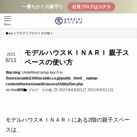
一番ちかくの家守り
社長ブログはコチラ
Menu
top
ブログ
ブログ
その他
モデルハウスＫＩＮＡＲＩ 親子ス
2021
8/11
ペースの使い方
Warning
: Undefined array key 0 in
/home/arabiki2306/arabiki.co.jp/public_html/__wp/wp-
content/themes/swell/classes/Utility/Get.php
on line
805
2021年8月8日
2021年8月11日
ブログ
その他
モデルハウスＫＩＮＡＲＩにある2階の親子スペー
スは、