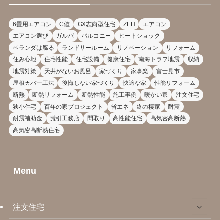
6畳用エアコン
C値
GX志向型住宅
ZEH
エアコン
エアコン選び
ガルバ
バルコニー
ヒートショック
ベランダは腐る
ランドリールーム
リノベーション
リフォーム
住み心地
住宅性能
住宅設備
健康住宅
南海トラフ地震
収納
地震対策
天井がないお風呂
家づくり
家事楽
富士見市
屋根カバー工法
後悔しない家づくり
快適な家
性能リフォーム
断熱
断熱リフォーム
断熱性能
施工事例
暖かい家
注文住宅
狭小住宅
百年の家プロジェクト
省エネ
終の棲家
耐震
耐震補助金
荒引工務店
間取り
高性能住宅
高気密高断熱
高気密高断熱住宅
Menu
注文住宅