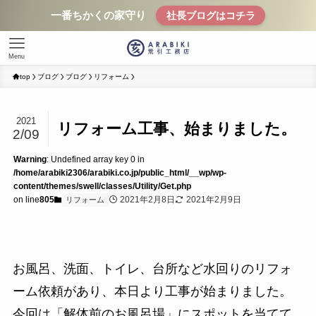
一番ちかくの家守り
社長ブログはコチラ
Menu
top
ブログ
ブログ
リフォーム
2021
リフォーム工事、始まりました。
2/09
Warning
: Undefined array key 0 in
/home/arabiki2306/arabiki.co.jp/public_html/__wp/wp-
content/themes/swell/classes/Utility/Get.php
on line
805
2021年2月8日
2021年2月9日
リフォーム
お風呂、洗面、トイレ、台所など水回りのリフォ
ーム依頼があり、本日より工事が始まりました。
今回は「解体前のお風呂場」にスポットを当てて