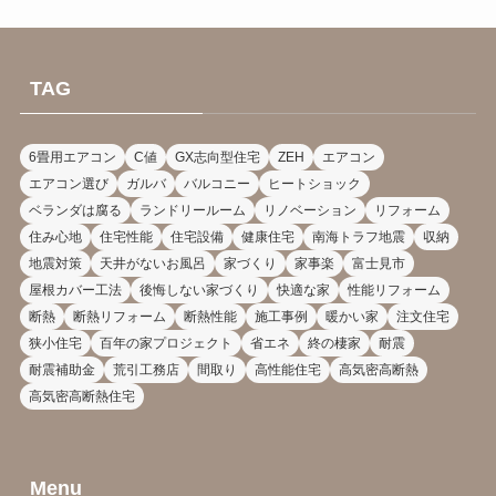
TAG
6畳用エアコン
C値
GX志向型住宅
ZEH
エアコン
エアコン選び
ガルバ
バルコニー
ヒートショック
ベランダは腐る
ランドリールーム
リノベーション
リフォーム
住み心地
住宅性能
住宅設備
健康住宅
南海トラフ地震
収納
地震対策
天井がないお風呂
家づくり
家事楽
富士見市
屋根カバー工法
後悔しない家づくり
快適な家
性能リフォーム
断熱
断熱リフォーム
断熱性能
施工事例
暖かい家
注文住宅
狭小住宅
百年の家プロジェクト
省エネ
終の棲家
耐震
耐震補助金
荒引工務店
間取り
高性能住宅
高気密高断熱
高気密高断熱住宅
Menu