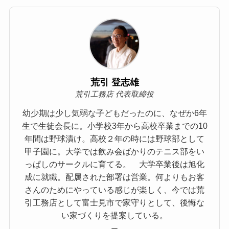
荒引 登志雄
荒引工務店 代表取締役
幼少期は少し気弱な子どもだったのに、なぜか6年
生で生徒会長に。小学校3年から高校卒業までの10
年間は野球漬け。高校２年の時には野球部として
甲子園に。大学では飲み会ばかりのテニス部をい
っぱしのサークルに育てる。 大学卒業後は旭化
成に就職。配属された部署は営業。何よりもお客
さんのためにやっている感じが楽しく、今では荒
引工務店として富士見市で家守りとして、後悔な
い家づくりを提案している。