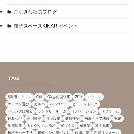
荒引きな社長ブログ
親子スペースKINARIイベント
TAG
6畳用エアコン
C値
GX志向型住宅
ZEH
エアコン
エアコン選び
ガルバ
バルコニー
ヒートショック
ベランダは腐る
ランドリールーム
リノベーション
リフォーム
住み心地
住宅性能
住宅設備
健康住宅
南海トラフ地震
収納
地震対策
天井がないお風呂
家づくり
家事楽
富士見市
屋根カバー工法
後悔しない家づくり
快適な家
性能リフォーム