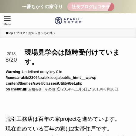
一番ちかくの家守り
社長ブログはコチラ
Menu
top
ブログ
お知らせ
その他
現場見学会は随時受付けていま
2018
8/20
す。
Warning
: Undefined array key 0 in
/home/arabiki2306/arabiki.co.jp/public_html/__wp/wp-
content/themes/swell/classes/Utility/Get.php
on line
805
2014年11月6日
2018年8月20日
お知らせ
その他
荒引工務店は百年の家projectを進めています。
現在進めている百年の家は2世帯住戸です。