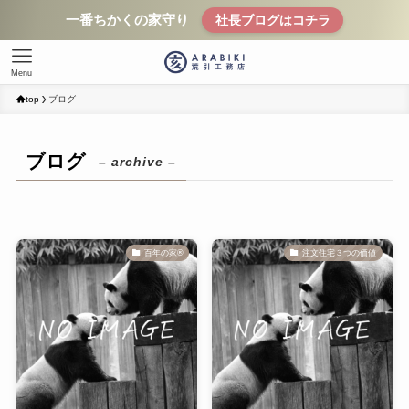
一番ちかくの家守り
社長ブログはコチラ
Menu
top
ブログ
ブログ
– archive –
百年の家®️
注文住宅３つの価値