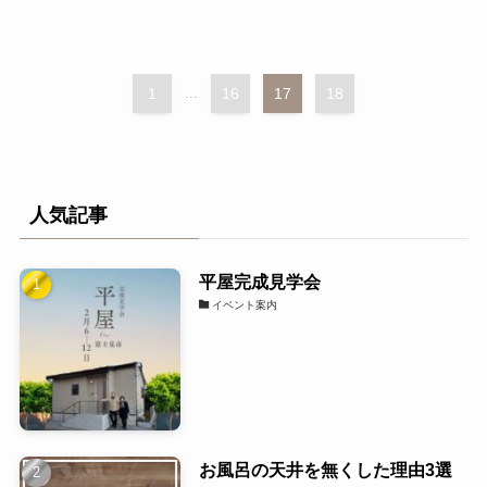
1
...
16
17
18
人気記事
平屋完成見学会
イベント案内
お風呂の天井を無くした理由3選