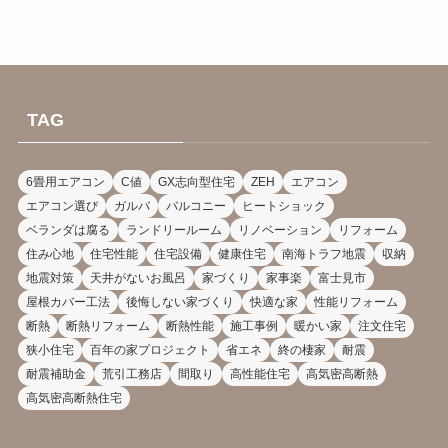
TAG
6畳用エアコン
C値
GX志向型住宅
ZEH
エアコン
エアコン選び
ガルバ
バルコニー
ヒートショック
ベランダは腐る
ランドリールーム
リノベーション
リフォーム
住み心地
住宅性能
住宅設備
健康住宅
南海トラフ地震
収納
地震対策
天井がないお風呂
家づくり
家事楽
富士見市
屋根カバー工法
後悔しない家づくり
快適な家
性能リフォーム
断熱
断熱リフォーム
断熱性能
施工事例
暖かい家
注文住宅
狭小住宅
百年の家プロジェクト
省エネ
終の棲家
耐震
耐震補助金
荒引工務店
間取り
高性能住宅
高気密高断熱
高気密高断熱住宅