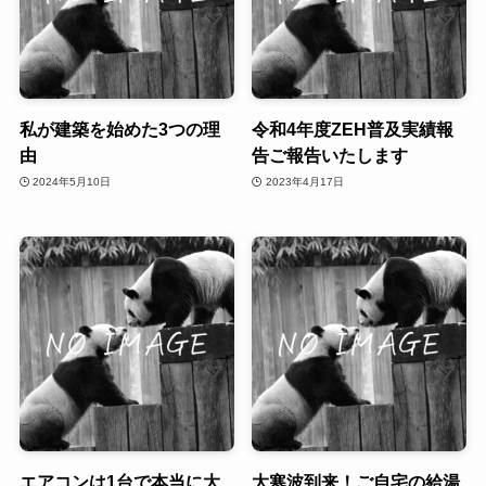
私が建築を始めた3つの理
令和4年度ZEH普及実績報
由
告ご報告いたします
2024年5月10日
2023年4月17日
エアコンは1台で本当に大
大寒波到来！ご自宅の給湯