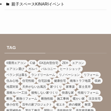
親子スペースKINARIイベント
TAG
6畳用エアコン
C値
GX志向型住宅
ZEH
エアコン
エアコン選び
ガルバ
バルコニー
ヒートショック
ベランダは腐る
ランドリールーム
リノベーション
リフォーム
住み心地
住宅性能
住宅設備
健康住宅
南海トラフ地震
収納
地震対策
天井がないお風呂
家づくり
家事楽
富士見市
屋根カバー工法
後悔しない家づくり
快適な家
性能リフォーム
断熱
断熱リフォーム
断熱性能
施工事例
暖かい家
注文住宅
狭小住宅
百年の家プロジェクト
省エネ
終の棲家
耐震
耐震補助金
荒引工務店
間取り
高性能住宅
高気密高断熱