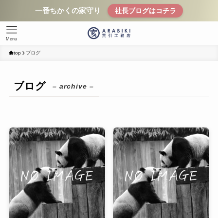
一番ちかくの家守り
社長ブログはコチラ
Menu
top
ブログ
ブログ
– archive –