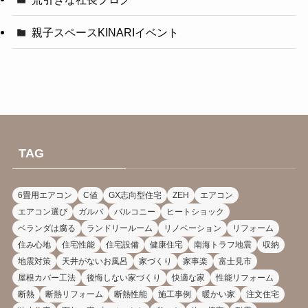
親子スペースKINARIイベント
TAG
6畳用エアコン
C値
GX志向型住宅
ZEH
エアコン
エアコン選び
ガルバ
バルコニー
ヒートショック
ベランダは腐る
ランドリールーム
リノベーション
リフォーム
住み心地
住宅性能
住宅設備
健康住宅
南海トラフ地震
収納
地震対策
天井がないお風呂
家づくり
家事楽
富士見市
屋根カバー工法
後悔しない家づくり
快適な家
性能リフォーム
断熱
断熱リフォーム
断熱性能
施工事例
暖かい家
注文住宅