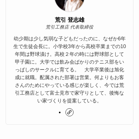
荒引 登志雄
荒引工務店 代表取締役
幼少期は少し気弱な子どもだったのに、なぜか6年
生で生徒会長に。小学校3年から高校卒業までの10
年間は野球漬け。高校２年の時には野球部として
甲子園に。大学では飲み会ばかりのテニス部をい
っぱしのサークルに育てる。 大学卒業後は旭化
成に就職。配属された部署は営業。何よりもお客
さんのためにやっている感じが楽しく、今では荒
引工務店として富士見市で家守りとして、後悔な
い家づくりを提案している。