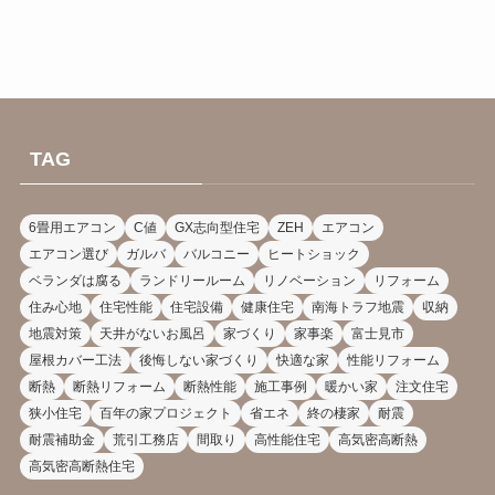
TAG
6畳用エアコン
C値
GX志向型住宅
ZEH
エアコン
エアコン選び
ガルバ
バルコニー
ヒートショック
ベランダは腐る
ランドリールーム
リノベーション
リフォーム
住み心地
住宅性能
住宅設備
健康住宅
南海トラフ地震
収納
地震対策
天井がないお風呂
家づくり
家事楽
富士見市
屋根カバー工法
後悔しない家づくり
快適な家
性能リフォーム
断熱
断熱リフォーム
断熱性能
施工事例
暖かい家
注文住宅
狭小住宅
百年の家プロジェクト
省エネ
終の棲家
耐震
耐震補助金
荒引工務店
間取り
高性能住宅
高気密高断熱
高気密高断熱住宅