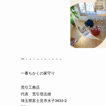
ー・－・－・－・－・－
一番ちかくの家守り
荒引工務店
代表 荒引登志雄
埼玉県富士見市水子3633-2