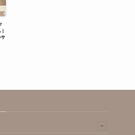
フ
ム｜
いサ