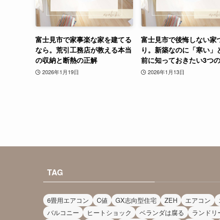
富士見市で家事楽な家を建てる
富士見市で後悔しない家
なら。荒引工務店が教える本当
り。新築なのに「寒い」
の収納と断熱の正解
前に知っておきたい3つ
2026年1月19日
2026年1月13日
TAG
6畳用エアコン
C値
GX志向型住宅
ZEH
エアコン
バルコニー
ヒートショック
ベランダは腐る
ランドリ