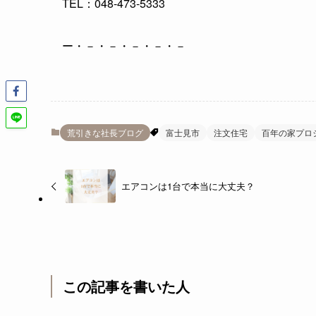
TEL：048-473-5333
ー・－・－・－・－・－
荒引きな社長ブログ
富士見市
注文住宅
百年の家プロ
エアコンは1台で本当に大丈夫？
この記事を書いた人