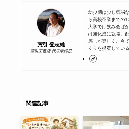
幼少期は少し気弱な
ら高校卒業までの1
大学では飲み会ば
は旭化成に就職。
感じが楽しく、今
荒引 登志雄
くりを提案してい
荒引工務店 代表取締役
関連記事