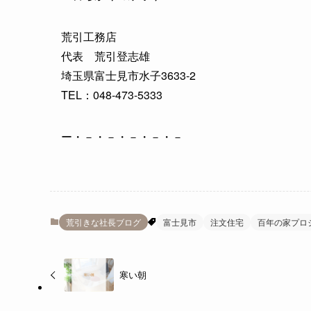
荒引工務店
代表 荒引登志雄
埼玉県富士見市水子3633-2
TEL：048-473-5333
ー・－・－・－・－・－
荒引きな社長ブログ
富士見市
注文住宅
百年の家プロ
寒い朝