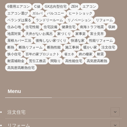
6畳用エアコン
C値
GX志向型住宅
ZEH
エアコン
エアコン選び
ガルバ
バルコニー
ヒートショック
ベランダは腐る
ランドリールーム
リノベーション
リフォーム
住み心地
住宅性能
住宅設備
健康住宅
南海トラフ地震
収納
地震対策
天井がないお風呂
家づくり
家事楽
富士見市
屋根カバー工法
後悔しない家づくり
快適な家
性能リフォーム
断熱
断熱リフォーム
断熱性能
施工事例
暖かい家
注文住宅
狭小住宅
百年の家プロジェクト
省エネ
終の棲家
耐震
耐震補助金
荒引工務店
間取り
高性能住宅
高気密高断熱
高気密高断熱住宅
Menu
注文住宅
リフォーム