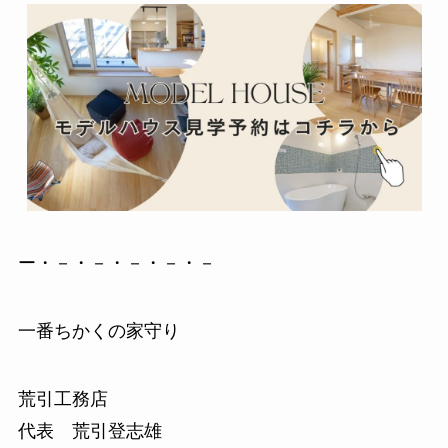
ー・－・－・－・－・－
一番ちかくの家守り
荒引工務店
代表 荒引登志雄