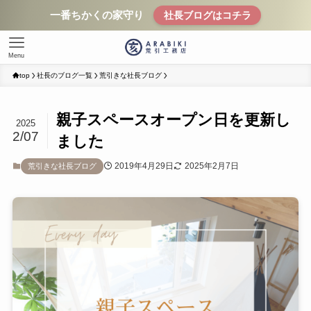
一番ちかくの家守り
社長ブログはコチラ
Menu
top
社長のブログ一覧
荒引きな社長ブログ
親子スペースオープン日を更新し
2025
2/07
ました
2019年4月29日
2025年2月7日
荒引きな社長ブログ