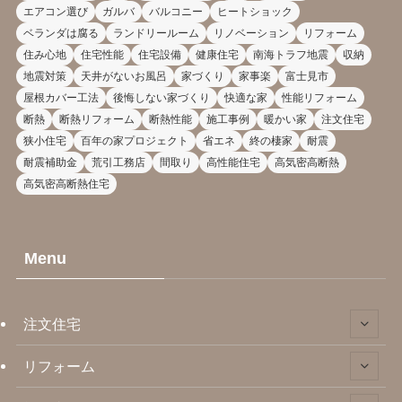
エアコン選び
ガルバ
バルコニー
ヒートショック
ベランダは腐る
ランドリールーム
リノベーション
リフォーム
住み心地
住宅性能
住宅設備
健康住宅
南海トラフ地震
収納
地震対策
天井がないお風呂
家づくり
家事楽
富士見市
屋根カバー工法
後悔しない家づくり
快適な家
性能リフォーム
断熱
断熱リフォーム
断熱性能
施工事例
暖かい家
注文住宅
狭小住宅
百年の家プロジェクト
省エネ
終の棲家
耐震
耐震補助金
荒引工務店
間取り
高性能住宅
高気密高断熱
高気密高断熱住宅
Menu
注文住宅
リフォーム