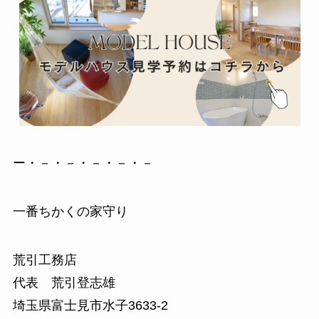
ー・－・－・－・－・－
一番ちかくの家守り
荒引工務店
代表 荒引登志雄
埼玉県富士見市水子3633-2