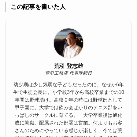
この記事を書いた人
荒引 登志雄
荒引工務店 代表取締役
幼少期は少し気弱な子どもだったのに、なぜか6年
生で生徒会長に。小学校3年から高校卒業までの10
年間は野球漬け。高校２年の時には野球部として
甲子園に。大学では飲み会ばかりのテニス部をい
っぱしのサークルに育てる。 大学卒業後は旭化
成に就職。配属された部署は営業。何よりもお客
さんのためにやっている感じが楽しく、今では荒