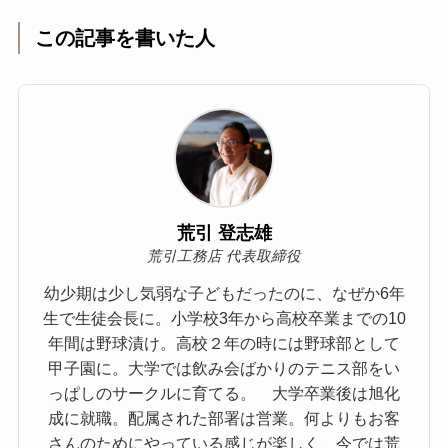
この記事を書いた人
荒引 登志雄
荒引工務店 代表取締役
幼少期は少し気弱な子どもだったのに、なぜか6年
生で生徒会長に。小学校3年から高校卒業までの10
年間は野球漬け。高校２年の時には野球部として
甲子園に。大学では飲み会ばかりのテニス部をい
っぱしのサークルに育てる。 大学卒業後は旭化
成に就職。配属された部署は営業。何よりもお客
さんのためにやっている感じが楽しく、今では荒