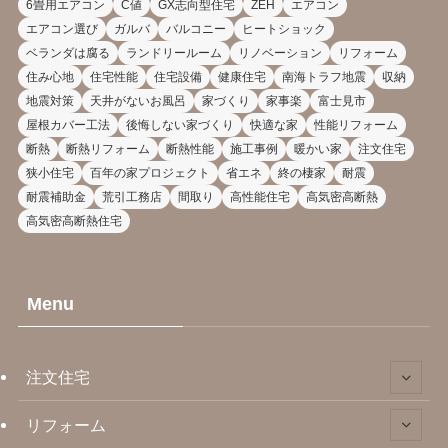
6畳用エアコン
C値
GX志向型住宅
ZEH
エアコン
エアコン選び
ガルバ
バルコニー
ヒートショック
ベランダは腐る
ランドリールーム
リノベーション
リフォーム
住み心地
住宅性能
住宅設備
健康住宅
南海トラフ地震
収納
地震対策
天井がないお風呂
家づくり
家事楽
富士見市
屋根カバー工法
後悔しない家づくり
快適な家
性能リフォーム
断熱
断熱リフォーム
断熱性能
施工事例
暖かい家
注文住宅
狭小住宅
百年の家プロジェクト
省エネ
終の棲家
耐震
耐震補助金
荒引工務店
間取り
高性能住宅
高気密高断熱
高気密高断熱住宅
Menu
注文住宅
リフォーム