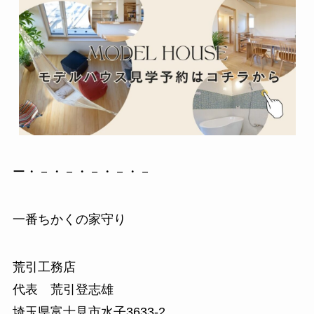
ー・－・－・－・－・－
一番ちかくの家守り
荒引工務店
代表 荒引登志雄
埼玉県富士見市水子3633-2