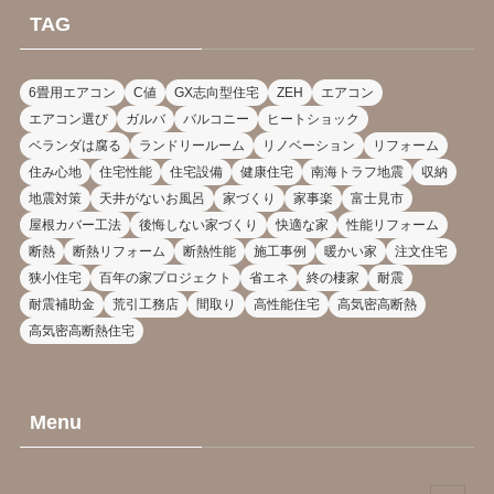
TAG
6畳用エアコン
C値
GX志向型住宅
ZEH
エアコン
エアコン選び
ガルバ
バルコニー
ヒートショック
ベランダは腐る
ランドリールーム
リノベーション
リフォーム
住み心地
住宅性能
住宅設備
健康住宅
南海トラフ地震
収納
地震対策
天井がないお風呂
家づくり
家事楽
富士見市
屋根カバー工法
後悔しない家づくり
快適な家
性能リフォーム
断熱
断熱リフォーム
断熱性能
施工事例
暖かい家
注文住宅
狭小住宅
百年の家プロジェクト
省エネ
終の棲家
耐震
耐震補助金
荒引工務店
間取り
高性能住宅
高気密高断熱
高気密高断熱住宅
Menu