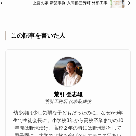
上富の家 新築事例 入間郡三芳町 外部工事
この記事を書いた人
荒引 登志雄
荒引工務店 代表取締役
幼少期は少し気弱な子どもだったのに、なぜか6年
生で生徒会長に。小学校3年から高校卒業までの10
年間は野球漬け。高校２年の時には野球部として
甲子園に。大学では飲み会ばかりのテニス部をい