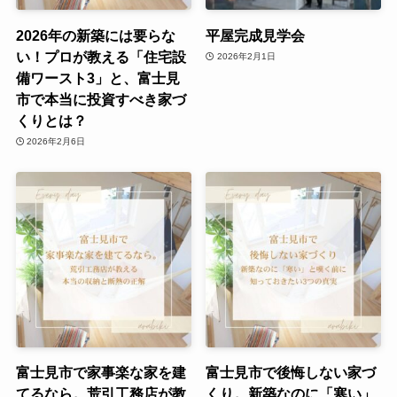
2026年の新築には要らな
平屋完成見学会
い！プロが教える「住宅設
2026年2月1日
備ワースト3」と、富士見
市で本当に投資すべき家づ
くりとは？
2026年2月6日
富士見市で家事楽な家を建
富士見市で後悔しない家づ
てるなら。荒引工務店が教
くり。新築なのに「寒い」