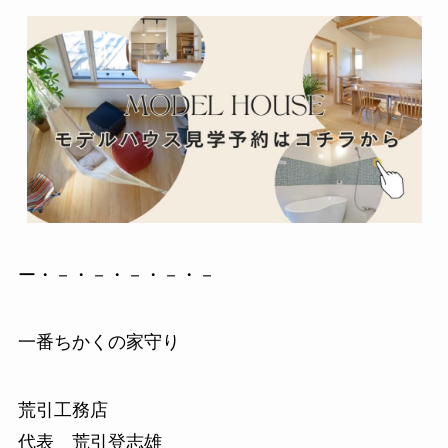
ー・－・－・－・－・－
一番ちかくの家守り
荒引工務店
代表 荒引登志雄