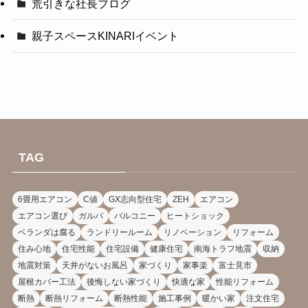
荒引きな社長ブログ
親子スペースKINARIイベント
TAG
6畳用エアコン
C値
GX志向型住宅
ZEH
エアコン
エアコン選び
ガルバ
バルコニー
ヒートショック
ベランダは腐る
ランドリールーム
リノベーション
リフォーム
住み心地
住宅性能
住宅設備
健康住宅
南海トラフ地震
収納
地震対策
天井がないお風呂
家づくり
家事楽
富士見市
屋根カバー工法
後悔しない家づくり
快適な家
性能リフォーム
断熱
断熱リフォーム
断熱性能
施工事例
暖かい家
注文住宅