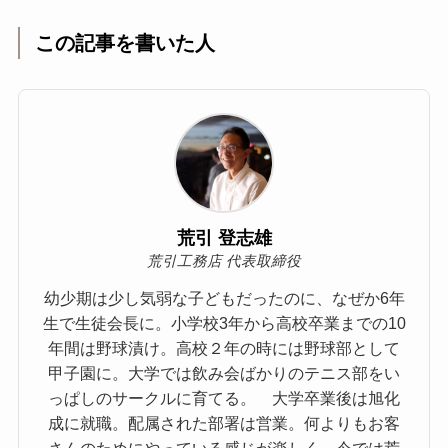
この記事を書いた人
荒引 登志雄
荒引工務店 代表取締役
幼少期は少し気弱な子どもだったのに、なぜか6年
生で生徒会長に。小学校3年から高校卒業までの10
年間は野球漬け。高校２年の時には野球部として
甲子園に。大学では飲み会ばかりのテニス部をい
っぱしのサークルに育てる。 大学卒業後は旭化
成に就職。配属された部署は営業。何よりもお客
さんのためにやっている感じが楽しく、今では荒