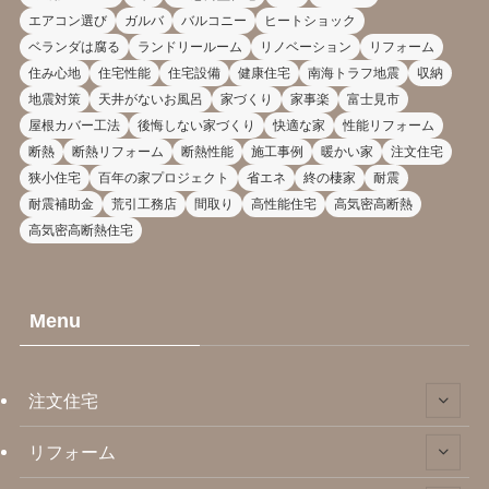
エアコン選び
ガルバ
バルコニー
ヒートショック
ベランダは腐る
ランドリールーム
リノベーション
リフォーム
住み心地
住宅性能
住宅設備
健康住宅
南海トラフ地震
収納
地震対策
天井がないお風呂
家づくり
家事楽
富士見市
屋根カバー工法
後悔しない家づくり
快適な家
性能リフォーム
断熱
断熱リフォーム
断熱性能
施工事例
暖かい家
注文住宅
狭小住宅
百年の家プロジェクト
省エネ
終の棲家
耐震
耐震補助金
荒引工務店
間取り
高性能住宅
高気密高断熱
高気密高断熱住宅
Menu
注文住宅
リフォーム