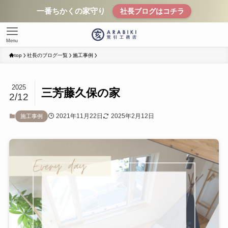
一番ちかくの家守り
社長ブログはコチラ
Menu
top
社長のブログ一覧
施工事例
2025
三芳藤久保の家
2/12
2021年11月22日
2025年2月12日
施工事例