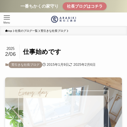
一番ちかくの家守り
社長ブログはコチラ
Menu
top
社長のブログ一覧
荒引きな社長ブログ
2025
仕事始めです
2/06
2015年1月9日
2025年2月6日
荒引きな社長ブログ