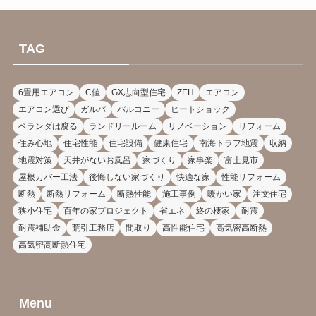
TAG
6畳用エアコン
C値
GX志向型住宅
ZEH
エアコン
エアコン選び
ガルバ
バルコニー
ヒートショック
ベランダは腐る
ランドリールーム
リノベーション
リフォーム
住み心地
住宅性能
住宅設備
健康住宅
南海トラフ地震
収納
地震対策
天井がないお風呂
家づくり
家事楽
富士見市
屋根カバー工法
後悔しない家づくり
快適な家
性能リフォーム
断熱
断熱リフォーム
断熱性能
施工事例
暖かい家
注文住宅
狭小住宅
百年の家プロジェクト
省エネ
終の棲家
耐震
耐震補助金
荒引工務店
間取り
高性能住宅
高気密高断熱
高気密高断熱住宅
Menu