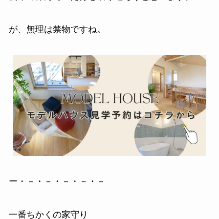
が、無理は禁物ですね。
ー・－・－・－・－・－
一番ちかくの家守り