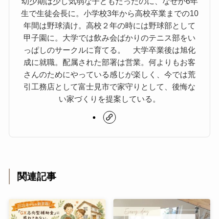
幼少期は少し気弱な子どもだったのに、なぜか6年
生で生徒会長に。小学校3年から高校卒業までの10
年間は野球漬け。高校２年の時には野球部として
甲子園に。大学では飲み会ばかりのテニス部をい
っぱしのサークルに育てる。 大学卒業後は旭化
成に就職。配属された部署は営業。何よりもお客
さんのためにやっている感じが楽しく、今では荒
引工務店として富士見市で家守りとして、後悔な
い家づくりを提案している。
関連記事