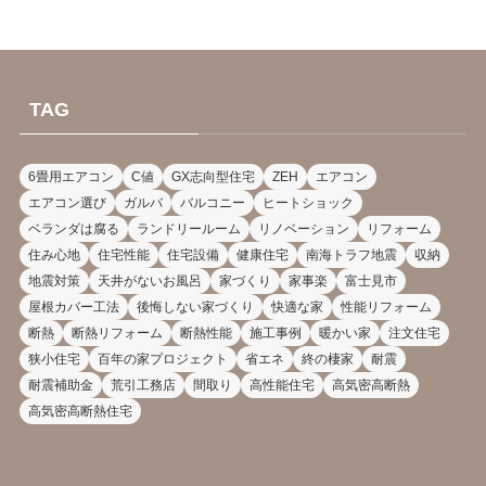
TAG
6畳用エアコン
C値
GX志向型住宅
ZEH
エアコン
エアコン選び
ガルバ
バルコニー
ヒートショック
ベランダは腐る
ランドリールーム
リノベーション
リフォーム
住み心地
住宅性能
住宅設備
健康住宅
南海トラフ地震
収納
地震対策
天井がないお風呂
家づくり
家事楽
富士見市
屋根カバー工法
後悔しない家づくり
快適な家
性能リフォーム
断熱
断熱リフォーム
断熱性能
施工事例
暖かい家
注文住宅
狭小住宅
百年の家プロジェクト
省エネ
終の棲家
耐震
耐震補助金
荒引工務店
間取り
高性能住宅
高気密高断熱
高気密高断熱住宅