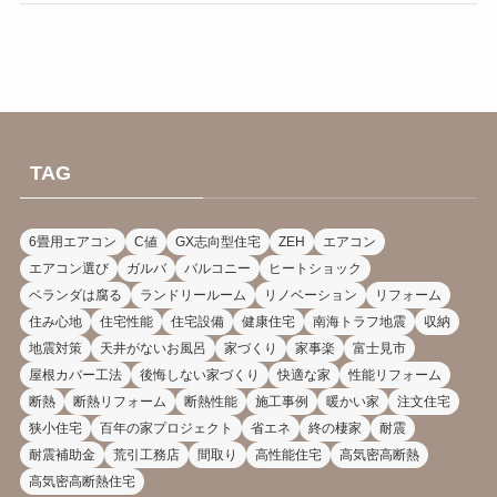
TAG
6畳用エアコン
C値
GX志向型住宅
ZEH
エアコン
エアコン選び
ガルバ
バルコニー
ヒートショック
ベランダは腐る
ランドリールーム
リノベーション
リフォーム
住み心地
住宅性能
住宅設備
健康住宅
南海トラフ地震
収納
地震対策
天井がないお風呂
家づくり
家事楽
富士見市
屋根カバー工法
後悔しない家づくり
快適な家
性能リフォーム
断熱
断熱リフォーム
断熱性能
施工事例
暖かい家
注文住宅
狭小住宅
百年の家プロジェクト
省エネ
終の棲家
耐震
耐震補助金
荒引工務店
間取り
高性能住宅
高気密高断熱
高気密高断熱住宅