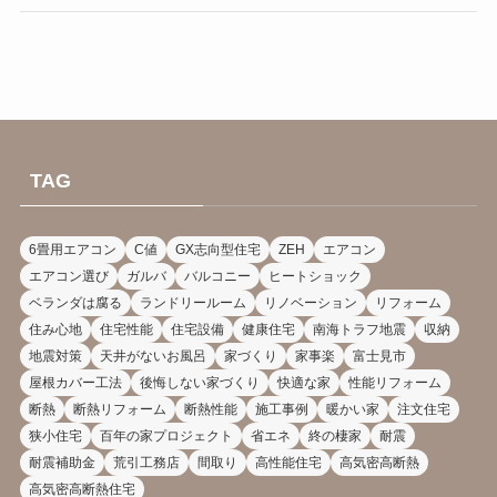
TAG
6畳用エアコン
C値
GX志向型住宅
ZEH
エアコン
エアコン選び
ガルバ
バルコニー
ヒートショック
ベランダは腐る
ランドリールーム
リノベーション
リフォーム
住み心地
住宅性能
住宅設備
健康住宅
南海トラフ地震
収納
地震対策
天井がないお風呂
家づくり
家事楽
富士見市
屋根カバー工法
後悔しない家づくり
快適な家
性能リフォーム
断熱
断熱リフォーム
断熱性能
施工事例
暖かい家
注文住宅
狭小住宅
百年の家プロジェクト
省エネ
終の棲家
耐震
耐震補助金
荒引工務店
間取り
高性能住宅
高気密高断熱
高気密高断熱住宅