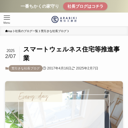
一番ちかくの家守り
社長ブログはコチラ
Menu
top
社長のブログ一覧
荒引きな社長ブログ
スマートウェルネス住宅等推進事
2025
2/07
業
2017年4月16日
2025年2月7日
荒引きな社長ブログ