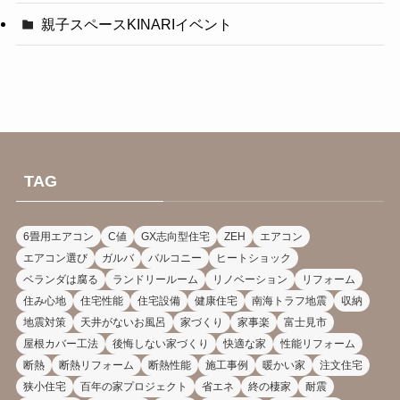
親子スペースKINARIイベント
TAG
6畳用エアコン
C値
GX志向型住宅
ZEH
エアコン
エアコン選び
ガルバ
バルコニー
ヒートショック
ベランダは腐る
ランドリールーム
リノベーション
リフォーム
住み心地
住宅性能
住宅設備
健康住宅
南海トラフ地震
収納
地震対策
天井がないお風呂
家づくり
家事楽
富士見市
屋根カバー工法
後悔しない家づくり
快適な家
性能リフォーム
断熱
断熱リフォーム
断熱性能
施工事例
暖かい家
注文住宅
狭小住宅
百年の家プロジェクト
省エネ
終の棲家
耐震