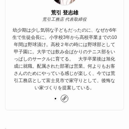
荒引 登志雄
荒引工務店 代表取締役
幼少期は少し気弱な子どもだったのに、なぜか6年
生で生徒会長に。小学校3年から高校卒業までの10
年間は野球漬け。高校２年の時には野球部として
甲子園に。大学では飲み会ばかりのテニス部をい
っぱしのサークルに育てる。 大学卒業後は旭化
成に就職。配属された部署は営業。何よりもお客
さんのためにやっている感じが楽しく、今では荒
引工務店として富士見市で家守りとして、後悔な
い家づくりを提案している。