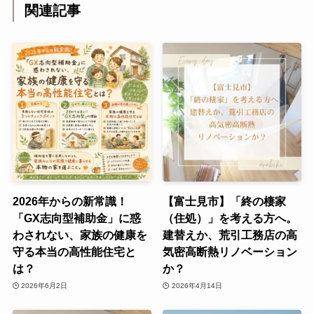
関連記事
2026年からの新常識！
【富士見市】「終の棲家
「GX志向型補助金」に惑
（住処）」を考える方へ。
わされない、家族の健康を
建替えか、荒引工務店の高
守る本当の高性能住宅と
気密高断熱リノベーション
は？
か？
2026年6月2日
2026年4月14日