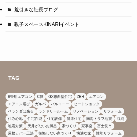
荒引きな社長ブログ
親子スペースKINARIイベント
TAG
6畳用エアコン
C値
GX志向型住宅
ZEH
エアコン
エアコン選び
ガルバ
バルコニー
ヒートショック
ベランダは腐る
ランドリールーム
リノベーション
リフォーム
住み心地
住宅性能
住宅設備
健康住宅
南海トラフ地震
収納
地震対策
天井がないお風呂
家づくり
家事楽
富士見市
屋根カバー工法
後悔しない家づくり
快適な家
性能リフォーム