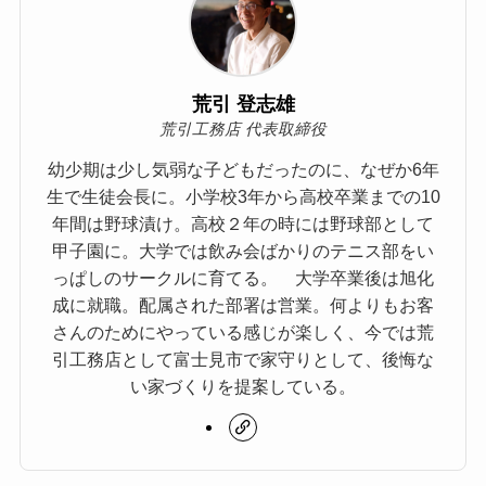
荒引 登志雄
荒引工務店 代表取締役
幼少期は少し気弱な子どもだったのに、なぜか6年
生で生徒会長に。小学校3年から高校卒業までの10
年間は野球漬け。高校２年の時には野球部として
甲子園に。大学では飲み会ばかりのテニス部をい
っぱしのサークルに育てる。 大学卒業後は旭化
成に就職。配属された部署は営業。何よりもお客
さんのためにやっている感じが楽しく、今では荒
引工務店として富士見市で家守りとして、後悔な
い家づくりを提案している。