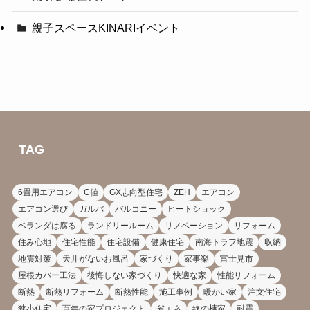
親子スペースKINARIイベント
TAG
6畳用エアコン
C値
GX志向型住宅
ZEH
エアコン
エアコン選び
ガルバ
バルコニー
ヒートショック
ベランダは腐る
ランドリールーム
リノベーション
リフォーム
住み心地
住宅性能
住宅設備
健康住宅
南海トラフ地震
収納
地震対策
天井がないお風呂
家づくり
家事楽
富士見市
屋根カバー工法
後悔しない家づくり
快適な家
性能リフォーム
断熱
断熱リフォーム
断熱性能
施工事例
暖かい家
注文住宅
狭小住宅
百年の家プロジェクト
省エネ
終の棲家
耐震