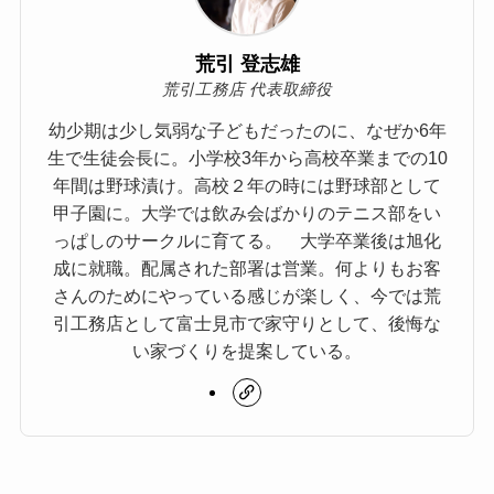
荒引 登志雄
荒引工務店 代表取締役
幼少期は少し気弱な子どもだったのに、なぜか6年
生で生徒会長に。小学校3年から高校卒業までの10
年間は野球漬け。高校２年の時には野球部として
甲子園に。大学では飲み会ばかりのテニス部をい
っぱしのサークルに育てる。 大学卒業後は旭化
成に就職。配属された部署は営業。何よりもお客
さんのためにやっている感じが楽しく、今では荒
引工務店として富士見市で家守りとして、後悔な
い家づくりを提案している。