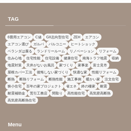
TAG
6畳用エアコン
C値
GX志向型住宅
ZEH
エアコン
エアコン選び
ガルバ
バルコニー
ヒートショック
ベランダは腐る
ランドリールーム
リノベーション
リフォーム
住み心地
住宅性能
住宅設備
健康住宅
南海トラフ地震
収納
地震対策
天井がないお風呂
家づくり
家事楽
富士見市
屋根カバー工法
後悔しない家づくり
快適な家
性能リフォーム
断熱
断熱リフォーム
断熱性能
施工事例
暖かい家
注文住宅
狭小住宅
百年の家プロジェクト
省エネ
終の棲家
耐震
耐震補助金
荒引工務店
間取り
高性能住宅
高気密高断熱
高気密高断熱住宅
Menu