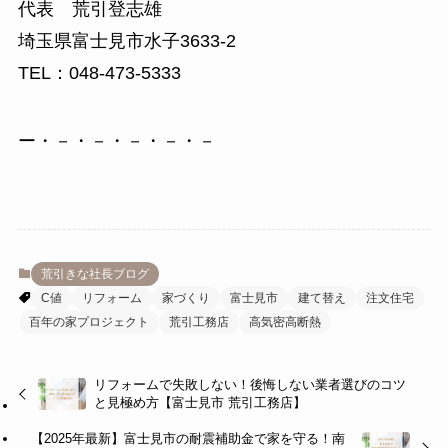
代表 荒引登志雄
埼玉県富士見市水子3633-2
TEL：048-473-5333
ー・－・－・－・－・－
荒引きな社長ブログ
C値
リフォーム
家づくり
富士見市
建て替え
注文住宅
百年の家プロジェクト
荒引工務店
高気密高断熱
リフォームで失敗しない！後悔しない業者選びのコツ
と見極め方【富士見市 荒引工務店】
【2025年最新】富士見市の耐震補助金で家を守る！南