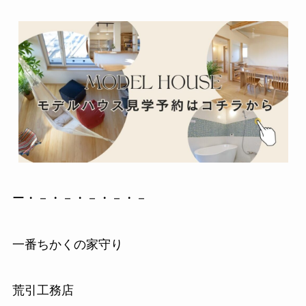
ー・－・－・－・－・－
一番ちかくの家守り
荒引工務店