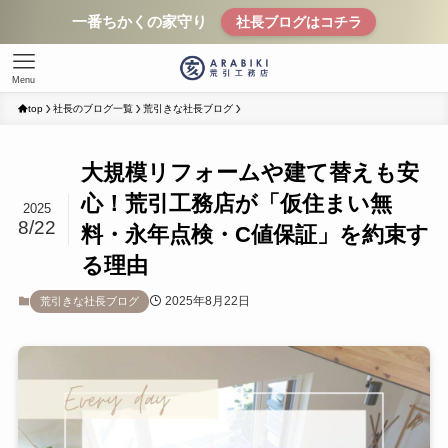
一番ちかくの家守り
社長ブログはコチラ
Menu
top
社長のブログ一覧
荒引きな社長ブログ
大規模リフォームや建て替えも安
心！荒引工務店が「仮住まい無
2025
8/22
料・永年点検・C値保証」を約束す
る理由
2025年8月22日
荒引きな社長ブログ