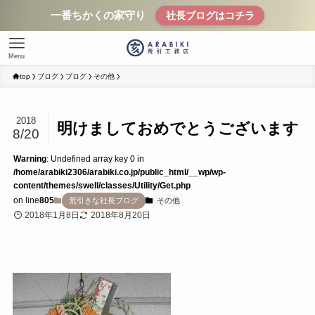
一番ちかくの家守り
社長ブログはコチラ
Menu
top
ブログ
ブログ
その他
2018
明けましておめでとうございます
8/20
Warning
: Undefined array key 0 in
/home/arabiki2306/arabiki.co.jp/public_html/__wp/wp-
content/themes/swell/classes/Utility/Get.php
on line
805
荒引きな社長ブログ
その他
2018年1月8日
2018年8月20日