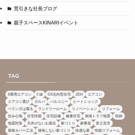
荒引きな社長ブログ
親子スペースKINARIイベント
TAG
6畳用エアコン
C値
GX志向型住宅
ZEH
エアコン
エアコン選び
ガルバ
バルコニー
ヒートショック
ベランダは腐る
ランドリールーム
リノベーション
リフォーム
住み心地
住宅性能
住宅設備
健康住宅
南海トラフ地震
収納
地震対策
天井がないお風呂
家づくり
家事楽
富士見市
屋根カバー工法
後悔しない家づくり
快適な家
性能リフォーム