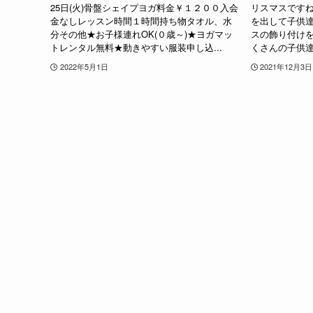
25日(火)骨盤シェイプヨガ料金￥１２００入会
リスマスですね
金なしレッスン時間１時間持ち物タオル、水
を出して子供
分その他★お子様連れOK(０歳～)★ヨガマッ
スの飾り付け
トレンタル無料★動きやすい服装申し込...
くさんの子供達
2022年5月1日
2021年12月3日