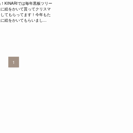
！KINARIでは毎年黒板ツリー
達に絵をかいて貰ってクリスマ
をしてもらってます！今年もた
に絵をかいてもらいまし...
1