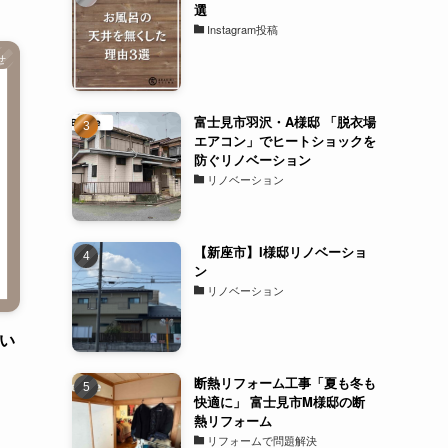
選
Instagram投稿
せ
富士見市羽沢・A様邸 「脱衣場
エアコン」でヒートショックを
防ぐリノベーション
リノベーション
【新座市】I様邸リノベーショ
ン
リノベーション
告い
断熱リフォーム工事「夏も冬も
快適に」 富士見市M様邸の断
熱リフォーム
リフォームで問題解決