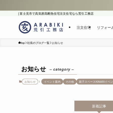
| 富士見市で高気密高断熱住宅注文住宅なら荒引工務店
注文住宅
リフォー
top
社長のブログ一覧
お知らせ
お知らせ
– category –
お知らせ
イベント案内
その他
親子スペースKINARIイベ
新着記事