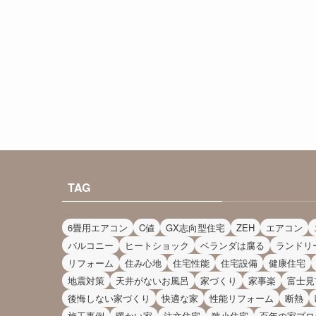
TAG
6畳用エアコン
C値
GX志向型住宅
ZEH
エアコン
バルコニー
ヒートショック
ベランダは腐る
ランドリ
リフォーム
住み心地
住宅性能
住宅設備
健康住宅
地震対策
天井がないお風呂
家づくり
家事楽
富士見
後悔しない家づくり
快適な家
性能リフォーム
断熱
施工事例
暖かい家
注文住宅
狭小住宅
百年の家プロ