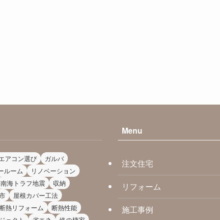
Menu
エアコン選び
ガルバ
注文住宅
ールーム
リノベーション
南海トラフ地震
収納
リフォーム
市
屋根カバー工法
断熱リフォーム
断熱性能
施工事例
ジェクト
省エネ
終の棲家