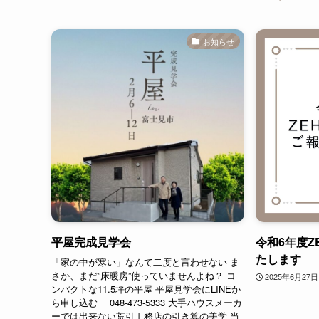
お知らせ
平屋完成見学会
令和6年度Z
たします
「家の中が寒い」なんて二度と言わせない ま
さか、まだ”床暖房”使っていませんよね？ コ
2025年6月27日
ンパクトな11.5坪の平屋 平屋見学会にLINEか
ら申し込む 048-473-5333 大手ハウスメーカ
ーでは出来ない荒引工務店の引き算の美学 当