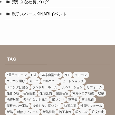
荒引きな社長ブログ
親子スペースKINARIイベント
TAG
6畳用エアコン
C値
GX志向型住宅
ZEH
エアコン
エアコン選び
ガルバ
バルコニー
ヒートショック
ベランダは腐る
ランドリールーム
リノベーション
リフォーム
住み心地
住宅性能
住宅設備
健康住宅
南海トラフ地震
収納
地震対策
天井がないお風呂
家づくり
家事楽
富士見市
屋根カバー工法
後悔しない家づくり
快適な家
性能リフォーム
断熱
断熱リフォーム
断熱性能
施工事例
暖かい家
注文住宅