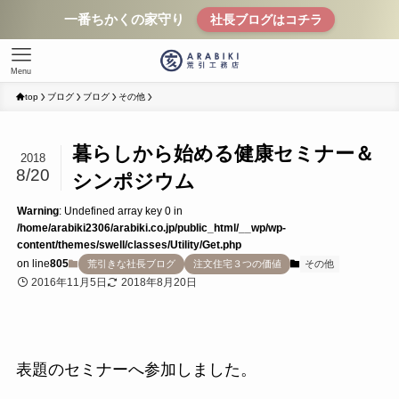
一番ちかくの家守り
社長ブログはコチラ
Menu
top
ブログ
ブログ
その他
暮らしから始める健康セミナー＆
2018
8/20
シンポジウム
Warning
: Undefined array key 0 in
/home/arabiki2306/arabiki.co.jp/public_html/__wp/wp-
content/themes/swell/classes/Utility/Get.php
on line
805
荒引きな社長ブログ
注文住宅３つの価値
その他
2016年11月5日
2018年8月20日
表題のセミナーへ参加しました。