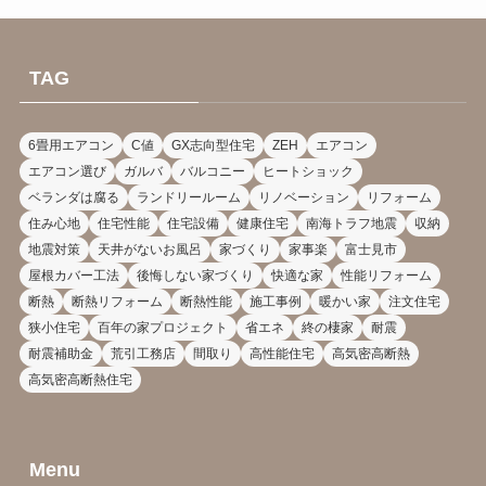
TAG
6畳用エアコン
C値
GX志向型住宅
ZEH
エアコン
エアコン選び
ガルバ
バルコニー
ヒートショック
ベランダは腐る
ランドリールーム
リノベーション
リフォーム
住み心地
住宅性能
住宅設備
健康住宅
南海トラフ地震
収納
地震対策
天井がないお風呂
家づくり
家事楽
富士見市
屋根カバー工法
後悔しない家づくり
快適な家
性能リフォーム
断熱
断熱リフォーム
断熱性能
施工事例
暖かい家
注文住宅
狭小住宅
百年の家プロジェクト
省エネ
終の棲家
耐震
耐震補助金
荒引工務店
間取り
高性能住宅
高気密高断熱
高気密高断熱住宅
Menu