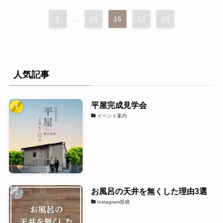
1
...
15
16
17
18
人気記事
平屋完成見学会
イベント案内
お風呂の天井を無くした理由3選
Instagram投稿