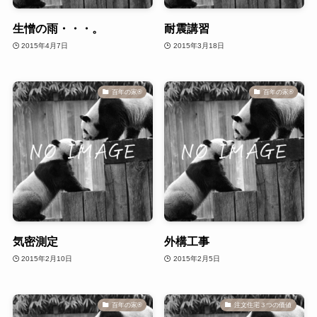
生憎の雨・・・。
耐震講習
2015年4月7日
2015年3月18日
百年の家®️
百年の家®️
気密測定
外構工事
2015年2月10日
2015年2月5日
百年の家®️
注文住宅３つの価値