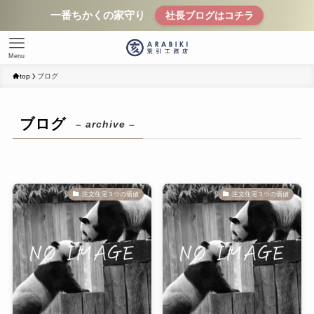
一番ちかくの家守り
社長ブログはコチラ
Menu
top
ブログ
ブログ
– archive –
注文住宅３つの価値
注文住宅３つの価値